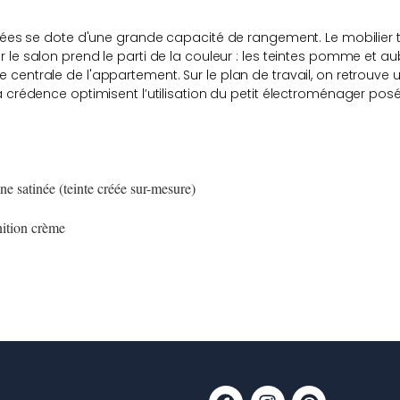
astées se dote d'une grande capacité de rangement. Le mobilier t
r le salon prend le parti de la couleur : les teintes pomme et 
 centrale de l'appartement. Sur le plan de travail, on retrouve
a crédence optimisent l’utilisation du petit électroménager posé 
e satinée (teinte créée sur-mesure)
nition crème