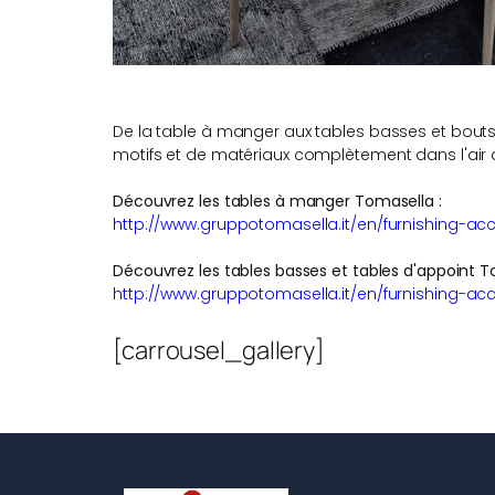
De la table à manger aux tables basses et bout
motifs et de matériaux complètement dans l'air 
Découvrez les tables à manger Tomasella :
http://www.gruppotomasella.it/en/furnishing-acc
Découvrez les tables basses et tables d'appoint T
http://www.gruppotomasella.it/en/furnishing-ac
[carrousel_gallery]